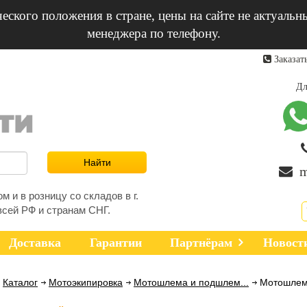
еского положения в стране, цены на сайте не актуальн
менеджера по телефону.
Заказат
Дл
m
 и в розницу со складов в г.
всей РФ и странам СНГ.
Доставка
Гарантии
Партнёрам
Новост
Каталог
Мотоэкипировка
Мотошлема и подшлем...
Мотошлем