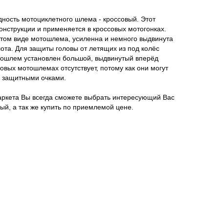
ность мотоциклетного шлема - кроссовый. Этот
нструкции и применяется в кроссовых мотогонках.
этом виде мотошлема, усиленна и немного выдвинута
лота. Для защиты головы от летящих из под колёс
отошлем установлен большой, выдвинутый вперёд
овых мотошлемах отсутствует, потому как они могут
с защитными очками.
ркета Вы всегда сможете выбрать интересующий Вас
й, а так же купить по приемлемой цене.