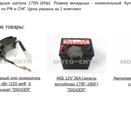
 шатуна 175N (6Hp). Размер вкладыша - номинальный. Куп
 по РФ и СНГ. Цена указана за 1 комплект.
е товары:
зный для генератора
АКБ 12V 36A (дизель
Амперме
8 кВт (220 мкФ, 6
мотоблоки 178F-186F)
л
одов) "DIGGER"
"DIGGER"