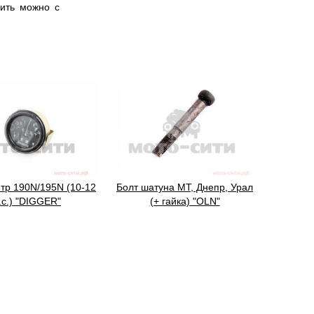
ить можно с
тр 190N/195N (10-12
Болт шатуна МТ, Днепр, Урал
.с.) "DIGGER"
(+ гайка) "OLN"