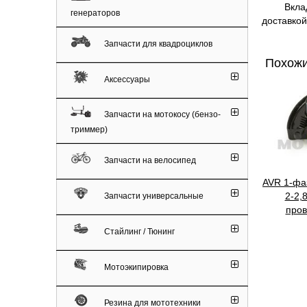
Вкладыши
генераторов
доставкой
Запчасти для квадроциклов
Похожи
Аксессуары
Запчасти на мотокосу (бензо-
триммер)
Запчасти на велосипед
AVR 1-фа
2-2,
Запчасти универсальные
пров
Стайлинг / Тюнинг
Мотоэкипировка
Резина для мототехники