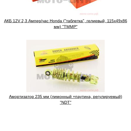
АКБ 12V 2,3 Ампер/час Honda ("таблетка", гелиевый, 115x49x86
мм) "TMMP"
Амортизатор 235 мм (лимонный +паутина, регулируемый)
"NDT"