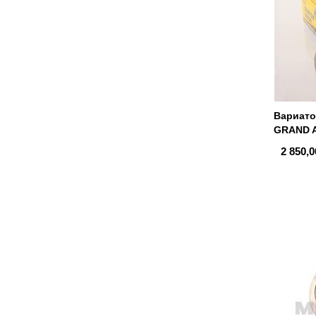
Вариато
GRAND A
2 850,0