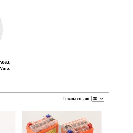
A06J,
 Vino,
Показывать по: