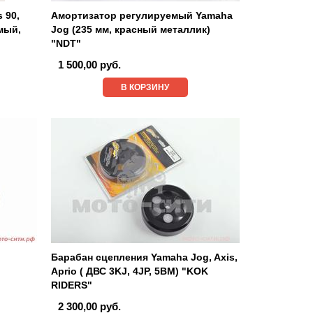
 90,
Амортизатор регулируемый Yamaha
мый,
Jog (235 мм, красный металлик)
"NDT"
1 500,00 руб.
В КОРЗИНУ
J
Барабан сцепления Yamaha Jog, Axis,
Aprio ( ДВС 3KJ, 4JP, 5BM) "KOK
RIDERS"
2 300,00 руб.