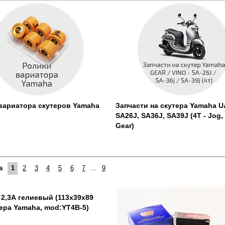
вариатора скутеров Yamaha
Запчасти на скутера Yamaha U
SA26J, SA36J, SA39J (4T - Jog,
Gear)
а
1
2
3
4
5
6
7
...
9
 2,3А гелиевый (113x39x89
тера Yamaha, mod:YT4B-5)