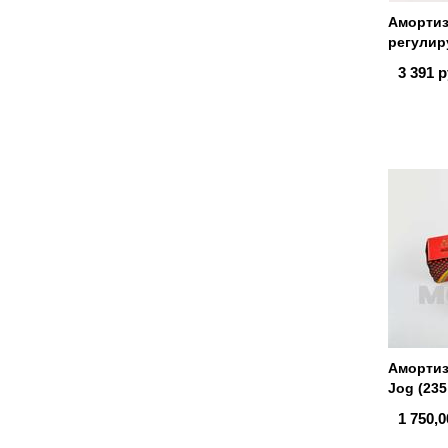
Амортиз
регулир
3 391 р
Амортиз
Jog (23
1 750,0