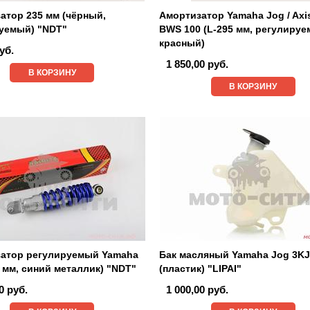
атор 235 мм (чёрный,
Амортизатор Yamaha Jog / Axis
уемый) "NDT"
BWS 100 (L-295 мм, регулируе
красный)
уб.
1 850,00 руб.
В КОРЗИНУ
В КОРЗИНУ
атор регулируемый Yamaha
Бак масляный Yamaha Jog 3K
5 мм, синий металлик) "NDT"
(пластик) "LIPAI"
0 руб.
1 000,00 руб.