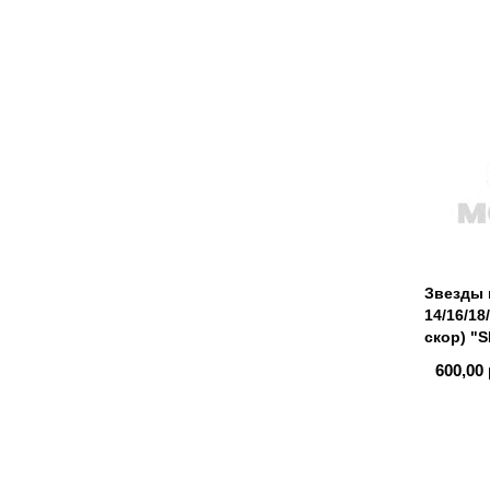
Звезды 
14/16/18
скор) "
600,00 