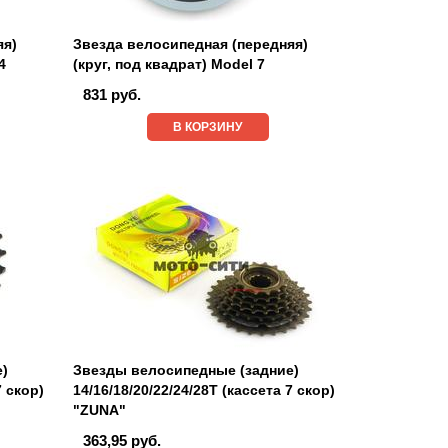
яя)
Звезда велосипедная (передняя)
4
(круг, под квадрат) Model 7
831 руб.
В КОРЗИНУ
е)
Звезды велосипедные (задние)
7 скор)
14/16/18/20/22/24/28T (кассета 7 скор)
"ZUNA"
363,95 руб.