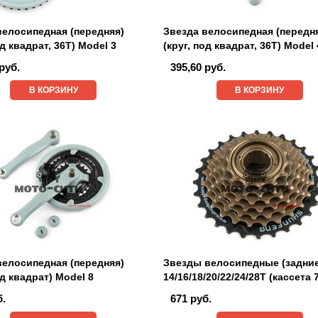
велосипедная (передняя)
Звезда велосипедная (передн
од квадрат, 36Т) Model 3
(круг, под квадрат, 36Т) Model 
руб.
395,60 руб.
В КОРЗИНУ
В КОРЗИНУ
велосипедная (передняя)
Звезды велосипедные (задни
од квадрат) Model 8
14/16/18/20/22/24/28T (кассета 
б.
671 руб.