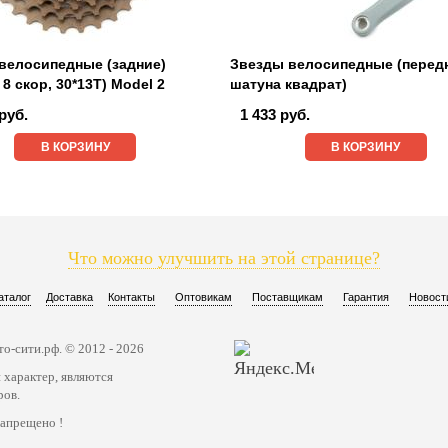
велосипедные (задние)
Звезды велосипедные (передн
 8 скор, 30*13Т) Model 2
шатуна квадрат)
руб.
1 433 руб.
В КОРЗИНУ
В КОРЗИНУ
Что можно улучшить на этой странице?
аталог
Доставка
Контакты
Оптовикам
Поставщикам
Гарантия
Новост
о-сити.рф. © 2012 - 2026
 характер, являются
ров.
запрещено !