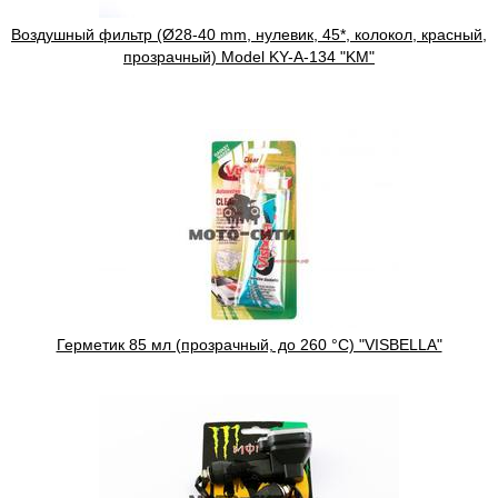
Воздушный фильтр (Ø28-40 mm, нулевик, 45*, колокол, красный,
прозрачный) Model KY-A-134 "KM"
Герметик 85 мл (прозрачный, до 260 °С) "VISBELLA"