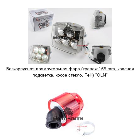
Безкорпусная прямоугольная фара (крепеж 165 mm, красная
подсветка, косое стекло, Feili) "OLN"