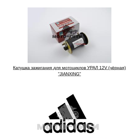
Катушка зажигания для мотоциклов УРАЛ 12V (чёрная)
"JIANXING"