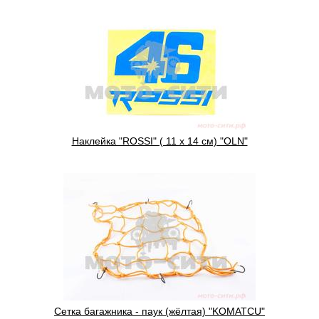
Наклейка "ROSSI" ( 11 х 14 см) "OLN"
Сетка багажника - паук (жёлтая) "KOMATCU"