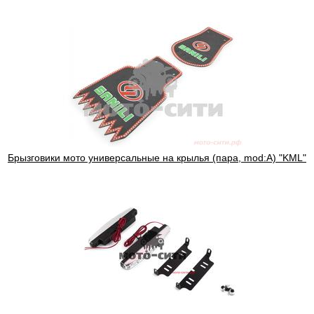
Брызговики мото универсальные на крылья (пара, mod:A) "KML"