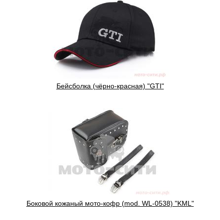
Бейсболка (чёрно-красная) "GTI"
Боковой кожаный мото-кофр (mod. WL-0538) "KML"