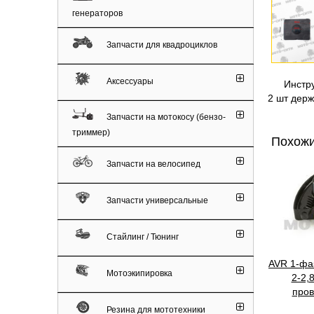
генераторов
Запчасти для квадроциклов
Аксессуары
Инструме
2 шт держ
Запчасти на мотокосу (бензо-
триммер)
Похожи
Запчасти на велосипед
Запчасти универсальные
Стайлинг / Тюнинг
AVR 1-фа
Мотоэкипировка
2-2,
пров
Резина для мототехники