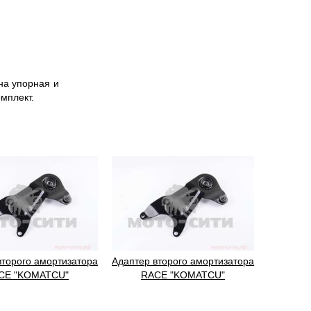
на упорная и
омплект.
второго амортизатора
Адаптер второго амортизатора
CE "KOMATCU"
RACE "KOMATCU"