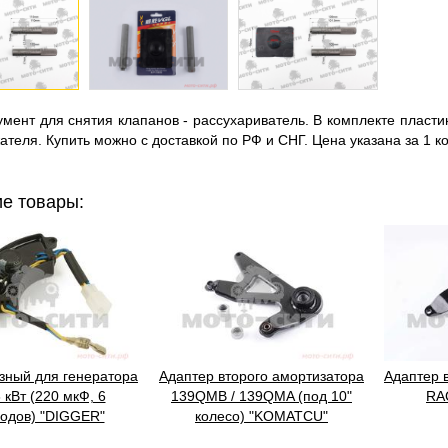
нт для снятия клапанов - рассухариватель. В комплекте пласти
ателя. Купить можно с доставкой по РФ и СНГ. Цена указана за 1 к
е товары:
зный для генератора
Адаптер второго амортизатора
Адаптер 
8 кВт (220 мкФ, 6
139QMB / 139QMA (под 10"
RA
одов) "DIGGER"
колесо) "KOMATCU"