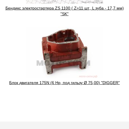
Бендикс электростартера ZS 1100 ( Z=11 шт., L зуба - 17,7 мм)
"SK"
Блок двигателя 175N (6 Hp, под гильзу Ø 75,00) "DIGGER"