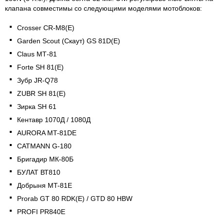
клапана совместимы со следующими моделями мотоблоков:
Crosser CR-M8(E)
Garden Scout (Скаут) GS 81D(E)
Claus МТ-81
Forte SH 81(E)
Зубр JR-Q78
ZUBR SH 81(E)
Зирка SH 61
Кентавр 1070Д / 1080Д
AURORA MT-81DE
CATMANN G-180
Бригадир МК-80Б
БУЛАТ ВТ810
Добрыня MT-81E
Prorab GT 80 RDK(E) / GTD 80 HBW
PROFI PR840E