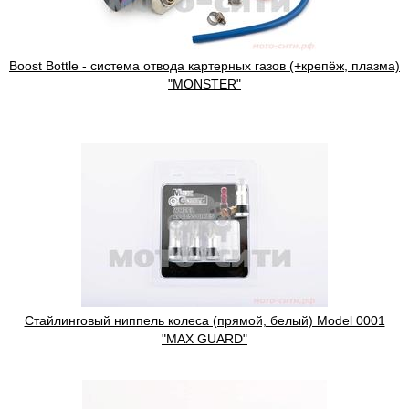
Boost Bottle - система отвода картерных газов (+крепёж, плазма)
"MONSTER"
Cтайлинговый ниппель колеса (прямой, белый) Model 0001
"MAX GUARD"