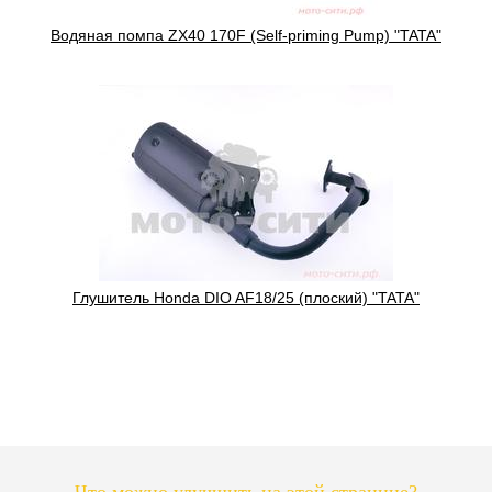
Водяная помпа ZX40 170F (Self-priming Pump) "TATA"
Глушитель Honda DIO AF18/25 (плоский) "TATA"