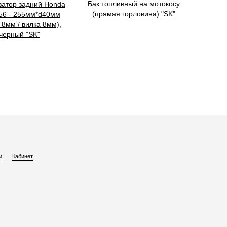
Бак топливный на мотокосу
затор задний Honda
(прямая горловина) "SK"
56 - 255мм*d40мм
 8мм / вилка 8мм),
черный "SK"
и
Кабинет