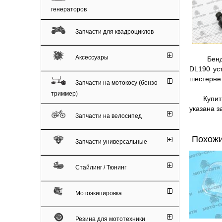
генераторов
Запчасти для квадроциклов
Аксессуары
Бендекс 
DL190 уст
шестерне 
Запчасти на мотокосу (бензо-
триммер)
Купить б
указана за
Запчасти на велосипед
Похожи
Запчасти универсальные
Стайлинг / Тюнинг
Мотоэкипировка
Резина для мототехники