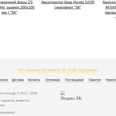
 передней фары ZS
Амортизатор бака Honda GX35
Аморти
 Hp, размер 200х105
(демпфер) "SK"
AF54/
мм.) "SK"
(вилка
Что можно улучшить на этой странице?
аталог
Доставка
Контакты
Оптовикам
Поставщикам
Гарантия
Новост
о-сити.рф. © 2012 - 2026
 характер, являются
ров.
запрещено !