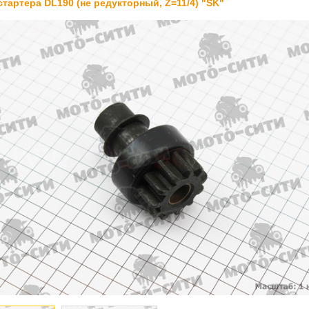
стартера DL190 (не редукторный, Z=11/4) "SK"