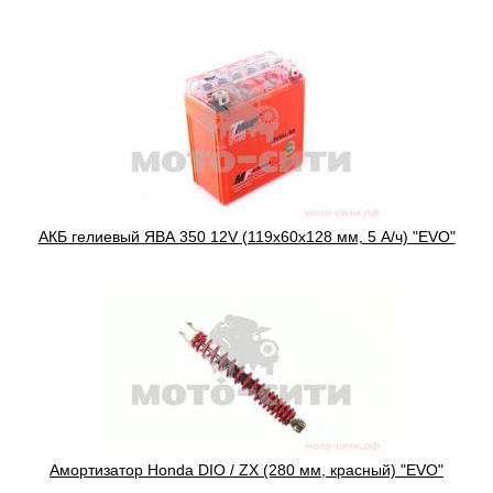
АКБ гелиевый ЯВА 350 12V (119x60x128 мм, 5 А/ч) "EVO"
Амортизатор Honda DIO / ZX (280 мм, красный) "EVO"