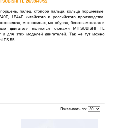
ITSUBISHI TL 26/33/43/52
оршень, палец, стопора пальца, кольца поршневые.
40F, 1E44F китайского и российского производства,
нокосилках, мотопомпах, мотобурах, бензосамокатах и
нные двигателя являются клонами MITSUBISHI TL
ут и для этих моделей двигателей. Так же тут можно
hl FS 55.
Показывать по: