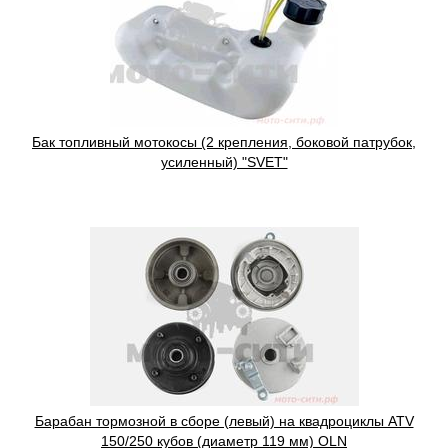
Бак топливный мотокосы (2 крепления, боковой патрубок,
усиленный) "SVET"
Барабан тормозной в сборе (левый) на квадроциклы ATV
150/250 кубов (диаметр 119 мм) OLN