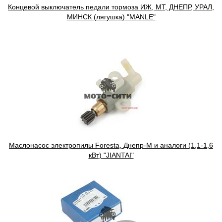
Концевой выключатель педали тормоза ИЖ, МТ, ДНЕПР, УРАЛ,
МИНСК (лягушка) "MANLE"
Маслонасос электропилы Foresta, Днепр-М и аналоги (1,1-1,6
кВт) "JIANTAI"