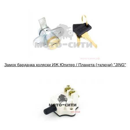
Замок бардачка коляски ИЖ Юпитер / Планета (+ключи) "JING"