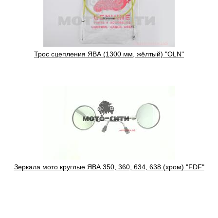
Трос сцепления ЯВА (1300 мм, жёлтый) "OLN"
Зеркала мото круглые ЯВА 350, 360, 634, 638 (хром) "FDF"