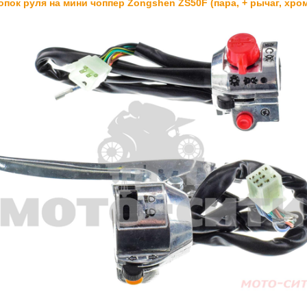
опок руля на мини чоппер Zongshen ZS50F (пара, + рычаг, хр