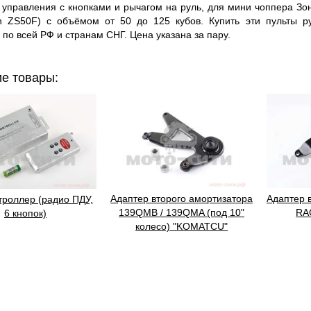
равления с кнопками и рычагом на руль, для мини чоппера Зо
n ZS50F) с объёмом от 50 до 125 кубов. Купить эти пульты р
 по всей РФ и странам СНГ. Цена указана за пару.
е товары:
Адаптер второго амортизатора
Адаптер 
роллер (радио ПДУ,
139QMB / 139QMA (под 10"
RA
6 кнопок)
колесо) "KOMATCU"