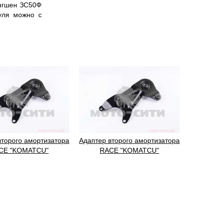
нгшен ЗС50Ф
уля можно с
второго амортизатора
Адаптер второго амортизатора
CE "KOMATCU"
RACE "KOMATCU"