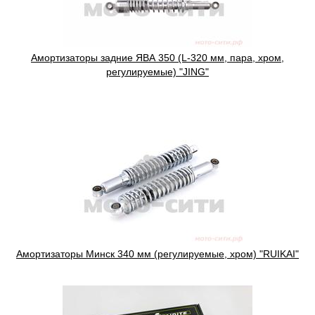
Амортизаторы задние ЯВА 350 (L-320 мм, пара, хром,
регулируемые) "JING"
Амортизаторы Минск 340 мм (регулируемые, хром) "RUIKAI"