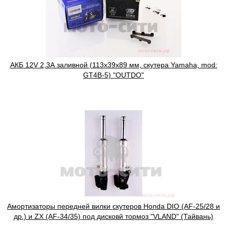
АКБ 12V 2,3А заливной (113x39x89 мм, скутера Yamaha, mod:
GT4B-5) "OUTDO"
Амортизаторы передней вилки скутеров Honda DIO (AF-25/28 и
др.) и ZX (AF-34/35) под дисковй тормоз "VLAND" (Тайвань)