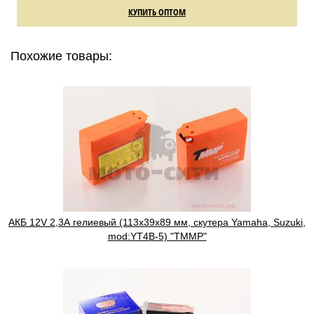
КУПИТЬ ОПТОМ
Похожие товары:
АКБ 12V 2,3А гелиевый (113x39x89 мм, скутера Yamaha, Suzuki,
mod:YT4B-5) "TMMP"