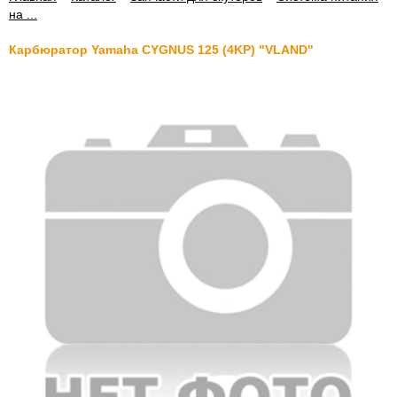
на ...
Карбюратор Yamaha CYGNUS 125 (4KP) "VLAND"