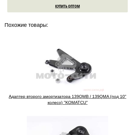
КУПИТЬ ОПТОМ
Похожие товары:
Адаптер второго амортизатора 139QMB / 139QMA (под 10"
колесо) "KOMATCU"