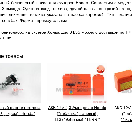
й бензиновый насос для скутеров Honda. Совместим с моделя
 3 выхода. Один на вход топлива, другой на выход, третий на под
ние движения топлива указано на насосе стрелкой. Тип - магис
тся в бак. Форма - прямоугольный.
ензонасос на скутера Хонда Дио 34/35 можно с доставкой по РФ
 1 шт.
е товары:
овый ниппель колеса
АКБ 12V 2,3 Ампер/час Honda
АКБ 12V 
й, , хром) "Honda"
("таблетка", гелевый,
("таб
113x49x85 мм) "TERRI"
115x4