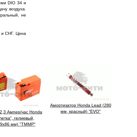
ми DIO 34 и
ачу воздуха.
тральный, не
 и СНГ. Цена
Амортизатор Honda Lead (280
мм, красный) "EVO"
2,3 Ампер/час Honda
летка", гелиевый,
9x86 мм) "TMMP"