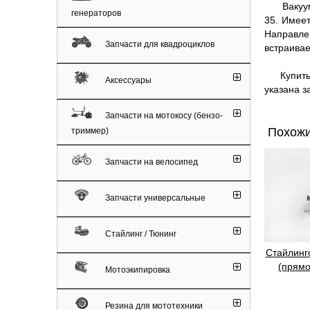
Вакуумны
генераторов
35. Имеет
Направле
Запчасти для квадроциклов
встраивае
Купить б
Аксессуары
указана за
Запчасти на мотокосу (бензо-
Похожи
триммер)
Запчасти на велосипед
Запчасти универсальные
Стайлинг / Тюнинг
Cтайлинг
(прямо
Мотоэкипировка
Резина для мототехники