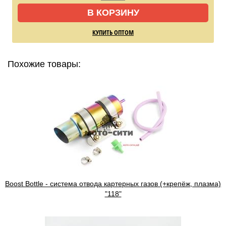
В КОРЗИНУ
КУПИТЬ ОПТОМ
Похожие товары:
Boost Bottle - система отвода картерных газов (+крепёж, плазма)
"118"