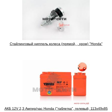
Cтайлинговый ниппель колеса (прямой, , хром) "Honda"
АКБ 12V 2,3 Ампер/час Honda ("таблетка", гелевый, 113x49x85