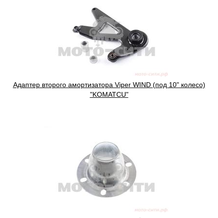
Адаптер второго амортизатора Viper WIND (под 10" колесо)
"KOMATCU"