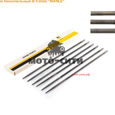
ик бензопильный Ø 4,0mm "MANLE"