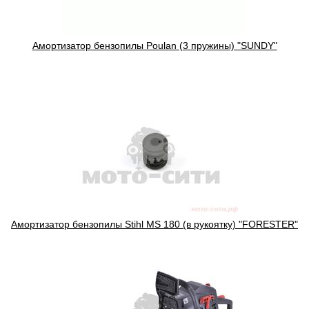
Амортизатор бензопилы Poulan (3 пружины) "SUNDY"
Амортизатор бензопилы Stihl MS 180 (в рукоятку) "FORESTER"