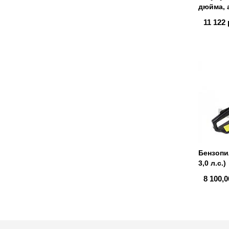
дюйма, 
11 122 
Бензопил
3,0 л.с.)
8 100,0