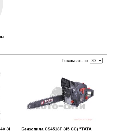
лы
Показывать по:
4V (4
Бензопила CS4518F (45 СС) "TATA