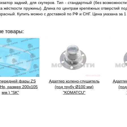
тор задний, для скутеров. Тип - стандартный (без возможности
а жёсткости пружины). Длина по центрам крепёжных отверстий под
красный. Купить можно с доставкой по РФ и СНГ. Цена указана за 1
е товары:
 передней фары ZS
Адаптер колено-глушитель
Адапте
 Hp, размер 200х105
(под трубу Ø100 мм)
(под
мм.) "SK"
"KOMATCU"