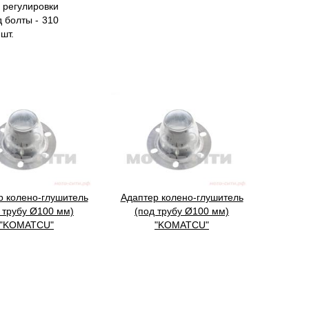
 регулировки
 болты - 310
 шт.
р колено-глушитель
Адаптер колено-глушитель
 трубу Ø100 мм)
(под трубу Ø100 мм)
"KOMATCU"
"KOMATCU"