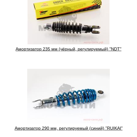
Амортизатор 235 мм (чёрный, регулируемый) "NDT"
Амортизатор 290 мм, регулируемый (синий) "RUIKAI"