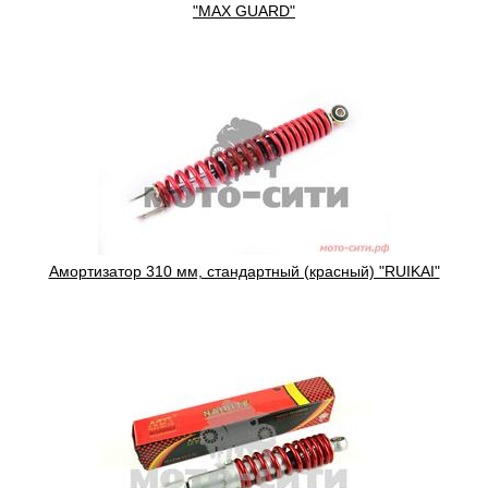
"MAX GUARD"
Амортизатор 310 мм, стандартный (красный) "RUIKAI"